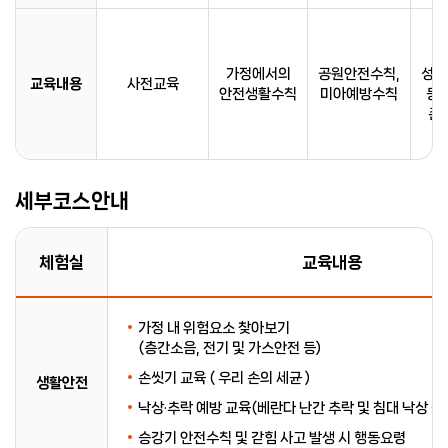
중
폭
가정에서의
공원안전수칙,
성가
교육내용
사전교육
안전생활수칙
미아예방수칙
등 
존
교
세부코스안내
체험실
교육내용
가정 내 위험요소 찾아보기
(층간소음, 전기 및 가스안전 등)
손씻기 교육 ( 우리 손의 세균 )
생활안전
낙상·추락 예방 교육(베란다 난간 추락 및 침대 낙상 등
승강기 안전수칙 및 갇힘 사고 발생 시 행동요령