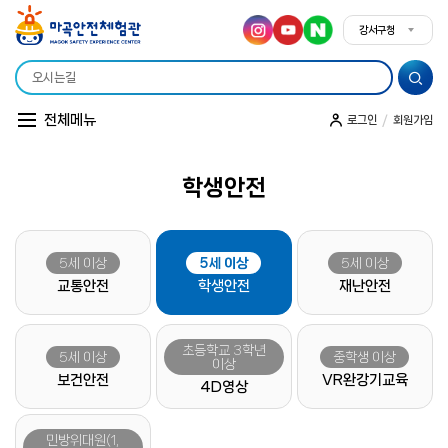
강서구청
강서구청
전체메뉴
/
로그인
회원가입
학생안전
소개
시설안내
이용안내
조직도
오시는 길
5세 이상
5세 이상
5세 이상
교통안전
학생안전
재난안전
초등학교 3학년
5세 이상
중학생 이상
이상
보건안전
VR완강기교육
4D영상
민방위대원(1,