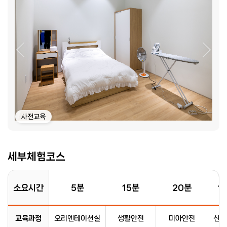
사전교육
세부체험코스
소요시간
5분
15분
20분
1
교육과정
오리엔테이션실
생활안전
미아안전
신변