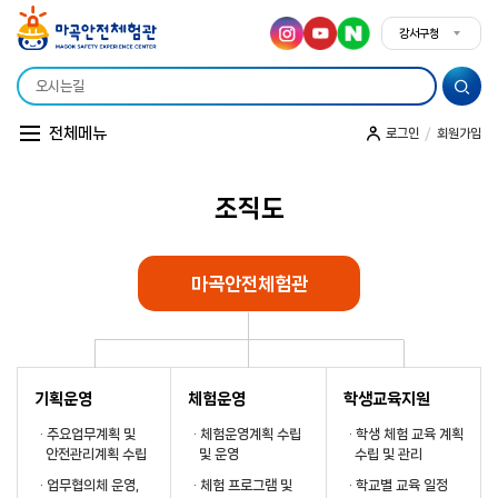
강서구청
강서구청
전체메뉴
/
로그인
회원가입
조직도
소개
시설안내
이용안내
조직도
오시는 길
마곡안전체험관
기획운영
체험운영
학생교육지원
· 주요업무계획 및
· 체험운영계획 수립
· 학생 체험 교육 계획
안전관리계획 수립
및 운영
수립 및 관리
· 업무협의체 운영,
· 체험 프로그램 및
· 학교별 교육 일정