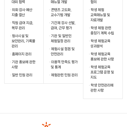
대외 협력
매뉴얼 개발
협의
· 의회·감사·예산·
· 콘텐츠 고도화,
· 학생 체험
지출·결산
교수기법 개발
교육매뉴얼 및
자료개발
· 직원 급여 지급,
· 기간제 강사 선발,
복무 관리
급여, 근무 평가
· 학생 체험 관련
중장기 계획 수립
· 청사시설 및
· 기관 및 일반인
보안관리, 기록물
체험일정 관리
· 학생 체험교육
관리
성과분석
· 체험시설 점검 및
· 홈페이지 관리
안전관리
· 학생 체험교육
홍보에 관한 사항
· 기관 홍보에 관한
· 이용객 만족도 평가
사항
및 통계
· 학생 체험교육
프로그램 운영 및
· 일반 민원 관리
· 체험관련 민원 관리
지도
· 학생 안전관리에
관한 사항