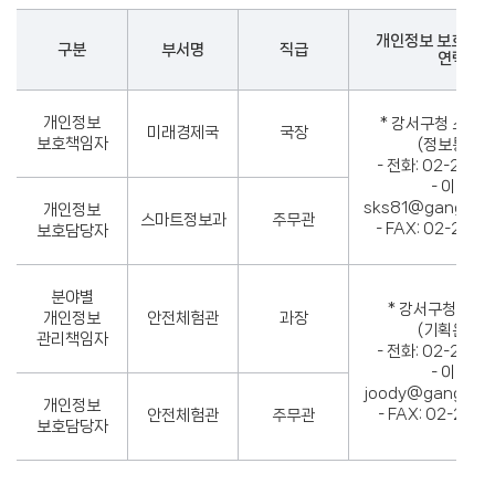
개인정보 보호 감
구분
부서명
직급
연락처
개인정보
* 강서구청 스마
미래경제국
국장
보호책임자
(정보통신팀
- 전화: 02-260
- 이메일:
sks81@gangseo.s
개인정보
스마트정보과
주무관
- FAX: 02-262
보호담당자
분야별
* 강서구청 안전
개인정보
안전체험관
과장
(기획운영팀
관리책임자
- 전화: 02-260
- 이메일:
joody@gangseo.s
개인정보
- FAX: 02-262
안전체험관
주무관
보호담당자