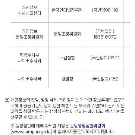
개인정보
한국인터넷진흥원
(국번없이) 118
침해신고센터
개인정보
(국번없이)
분쟁조정위원회
분쟁조정위원회
1833-6972
과학수사부
대검찰청
(국번없이) 1301
사이버수사과
사이버수사국
경찰청
(국번없이) 182
②
개인정보의 열람, 정정·삭제, 처리정지 등에 대한 정보주체의 요구에
대하여 공공기관의 장이 행한 처분 또는 부작위로 인하여 권리 또는
이익을 침해 받은 자는 행정심 판법이 정하는 바에 따라 행정심판을
청구할 수 있습니다.
※ 행정심판에 대해 자세한 사항은
중앙행정심판위원회
(www.simpan.go.kr)
의 홈페이지를 참고하시기 바랍니다.