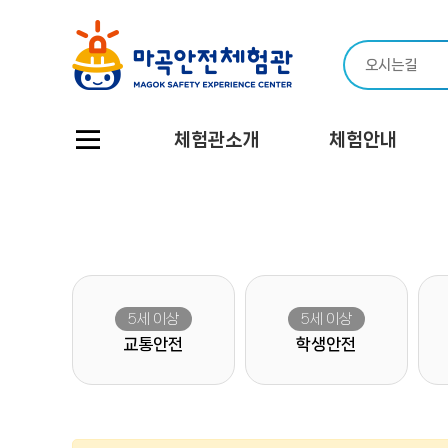
체험관소개
체험안내
소개
시설안내
이용안내
조직도
오시는 길
교통안전
학생안전
재난안전
보건안전
4D영상
VR완강기교육
민방위교육
5세 이상
5세 이상
교통안전
학생안전