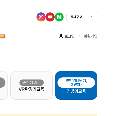
강서구청
강서구청
로그인
회원가입
/
EW
민방위대원
(1,
중학생 이상
2년차)
VR완강기교육
민방위교육