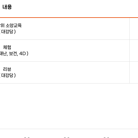
내용
위 소양교육
( 대강당 )
체험
재난, 보건, 4D )
리뷰
( 대강당 )