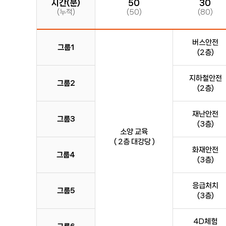
시간(분)
50
30
(누적)
(50)
(80)
버스안전
그룹1
(2층)
지하철안전
그룹2
(2층)
재난안전
그룹3
(3층)
소양 교육
( 2층 대강당 )
화재안전
그룹4
(3층)
응급처치
그룹5
(3층)
4D체험