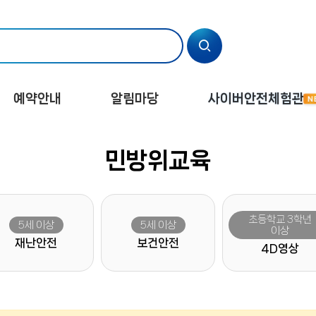
예약안내
알림마당
사이버안전체험관
N
예약안내
일반 예약하기
학교(단체) 예약하기
특별프로그램 예약
교육수료증 출력
공지사항
민방위교육
초등학교 3학년
5세 이상
5세 이상
이상
재난안전
보건안전
4D영상